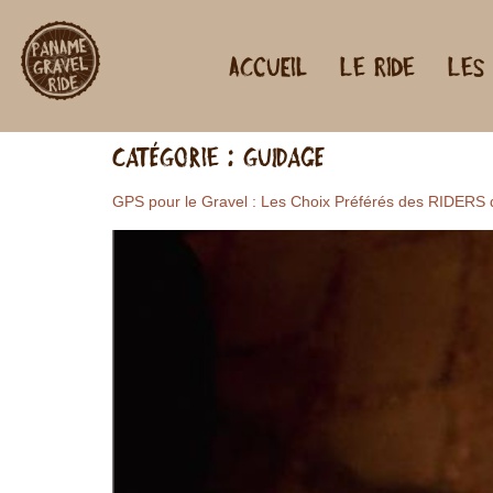
Accueil
Le ride
Les
Catégorie :
Guidage
GPS pour le Gravel : Les Choix Préférés des RIDERS