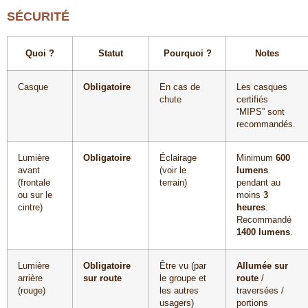
SÉCURITÉ
Quoi ?
Statut
Pourquoi ?
Notes
Casque
Obligatoire
En cas de
Les casques
chute
certifiés
“MIPS” sont
recommandés.
Lumière
Obligatoire
Éclairage
Minimum
600
avant
(voir le
lumens
(frontale
terrain)
pendant au
ou sur le
moins
3
cintre)
heures
.
Recommandé
1400 lumens
.
Lumière
Obligatoire
Être vu (par
Allumée sur
arrière
sur route
le groupe et
route
/
(rouge)
les autres
traversées /
usagers)
portions