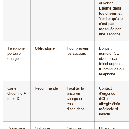
ouvertes.
Éteinte dans
les chemins
.
Vérifier qu’elle
n’est pas
masquée par
une sacoche.
Téléphone
Obligatoire
Pour prévenir
Bonus :
portable
les secours
numéro ICE
chargé
et/ou trace
téléchargée si
tu navigues au
téléphone.
Carte
Recommandé
Faciliter la
Contact
d’identité +
prise en
d’urgence
infos ICE
charge en
(ICE),
cas
allergies/info
d’accident
médicale si
besoin.
Powerbank
Optionnel
Sécuriser
Utile si la